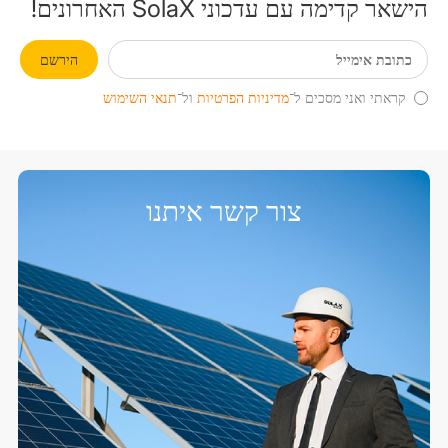
הישאר קדימה עם עדכוני SolaX האחרונים!
הירשם
קראתי ואני מסכים ל־
מדיניות הפרטיות
ול־
תנאי השימוש
צור קשר איתנו