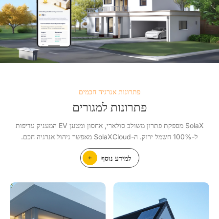
פתרונות אנרגיה חכמים
פתרונות למגורים
SolaX מספקת פתרון משולב סולארי, אחסון ומטען EV המעניק עדיפות
ל-100% חשמל ירוק. ה-SolaXCloud מאפשר ניהול אנרגיה חכם.
למידע נוסף