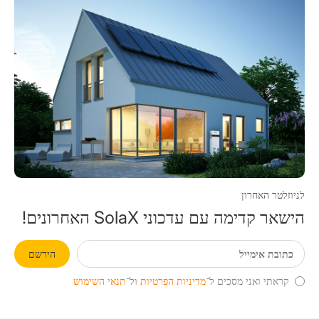
לניוזלטר האחרון
הישאר קדימה עם עדכוני SolaX האחרונים!
הירשם
קראתי ואני מסכים ל־
מדיניות הפרטיות
ול־
תנאי השימוש