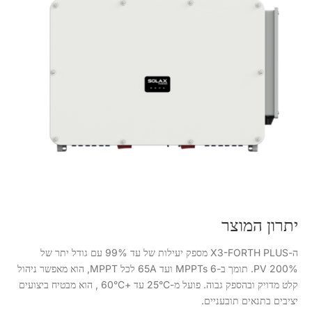
יתרון המוצר
ה-X3-FORTH PLUS מספק יעילות של עד 99% עם גודל יתר של
200% PV. תומך ב-6 MPPTs ועד 65A לכל MPPT, הוא מאפשר ניהול
קלט מדויק ובהספק גבוה. פועל מ-25°C עד +60°C , הוא מבטיח ביצועים
יציבים בתנאים תובעניים.