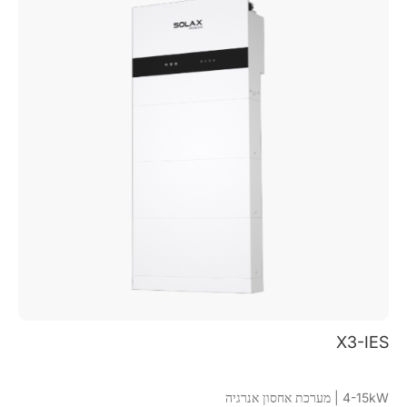
X3-IES
4-15kW | מערכת אחסון אנרגיה