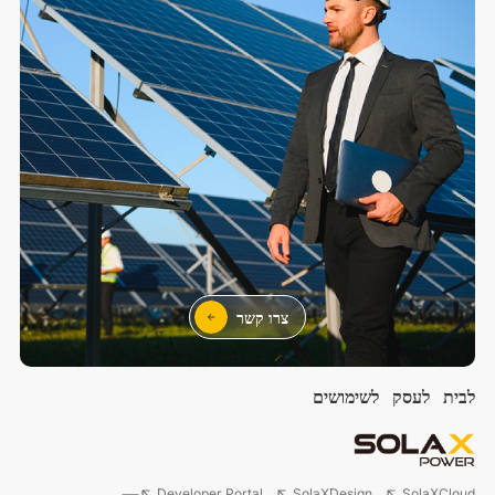
צרו קשר
לבית
לעסק
לשימושים
Developer Portal
SolaXDesign
SolaXCloud