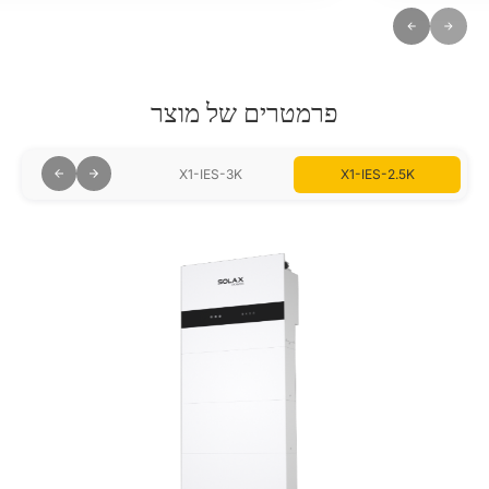
Wireless meter compatibility
Global MPP scan for optimal energy harvest
פרמטרים של מוצר
X1-IES-3.7K
X1-IES-3K
X1-IES-2.5K