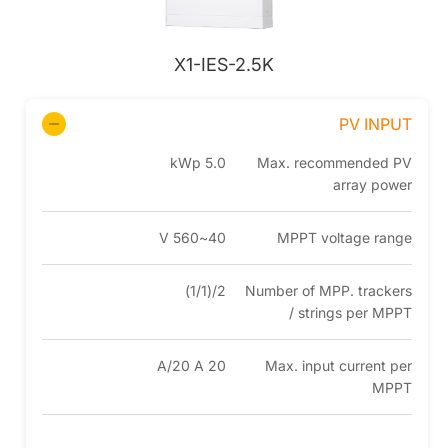
X1-IES-2.5K
PV INPUT
5.0 kWp
Max. recommended PV
array power
40~560 V
MPPT voltage range
2/(1/1)
Number of MPP. trackers
/ strings per MPPT
20 A/20 A
Max. input current per
MPPT