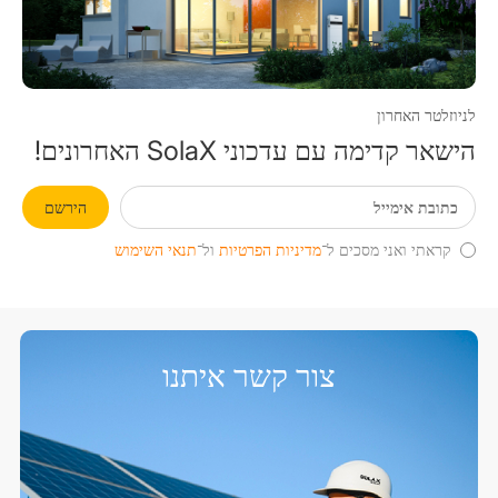
לניוזלטר האחרון
הישאר קדימה עם עדכוני SolaX האחרונים!
הירשם
קראתי ואני מסכים ל־
מדיניות הפרטיות
ול־
תנאי השימוש
צור קשר איתנו