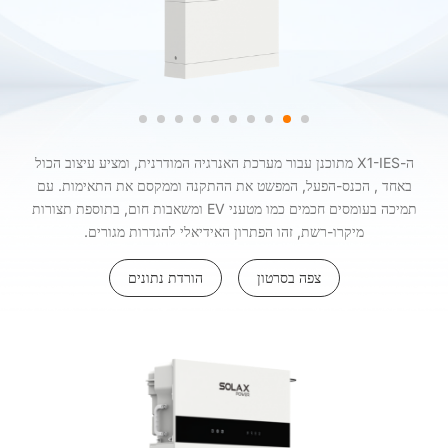
ה-X1-IES מתוכנן עבור מערכת האנרגיה המודרנית, ומציע עיצוב הכול
באחד , הכנס-הפעל, המפשט את ההתקנה וממקסם את התאימות. עם
תמיכה בעומסים חכמים כמו מטעני EV ומשאבות חום, בתוספת תצורות
מיקרו-רשת, זהו הפתרון האידיאלי להגדרות מגורים.
צפה בסרטון
הורדת נתונים